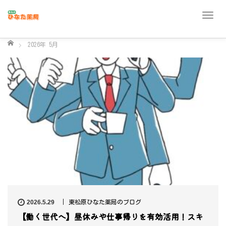
T
o
g
ホーム
2026年 5月
g
l
e
n
a
v
i
g
a
t
i
o
n
2026.5.29
東松原ひなた薬局のブログ
【働く世代へ】昼休みや仕事帰りを有効活用！スキ