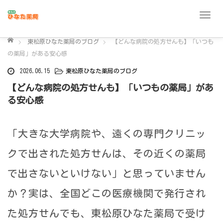
T
o
ホーム
g
東松原ひなた薬局のブログ
【どんな病院の処方せんも】「いつも
g
の薬局」がある安心感
l
2026.06.15
東松原ひなた薬局のブログ
e
【どんな病院の処方せんも】「いつもの薬局」があ
n
る安心感
a
v
i
「大きな大学病院や、遠くの専門クリニッ
g
a
クで出された処方せんは、その近くの薬局
t
i
で出さないといけない」と思っていません
o
か？実は、全国どこの医療機関で発行され
n
た処方せんでも、東松原ひなた薬局で受け