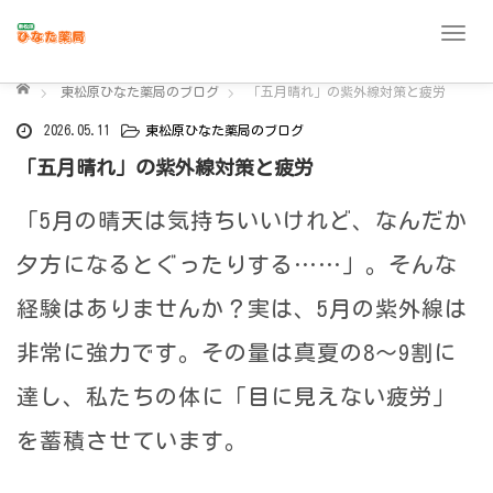
T
o
ホーム
g
東松原ひなた薬局のブログ
「五月晴れ」の紫外線対策と疲労
g
2026.05.11
東松原ひなた薬局のブログ
l
「五月晴れ」の紫外線対策と疲労
e
n
「5月の晴天は気持ちいいけれど、なんだか
a
v
夕方になるとぐったりする……」。そんな
i
g
経験はありませんか？実は、5月の紫外線は
a
非常に強力です。その量は真夏の8〜9割に
t
i
達し、私たちの体に「目に見えない疲労」
o
n
を蓄積させています。