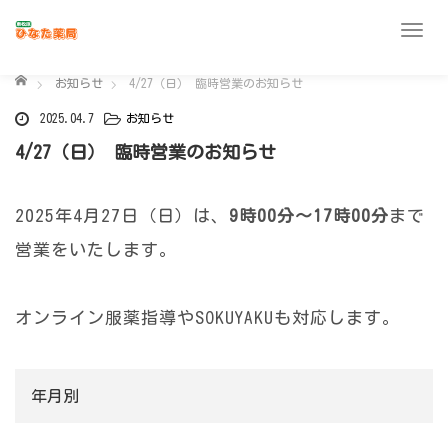
T
o
ホーム
g
お知らせ
4/27（日） 臨時営業のお知らせ
g
2025.04.7
お知らせ
l
4/27（日） 臨時営業のお知らせ
e
n
a
2025年4月27日（日）は、
9時00分～17時00分
まで
v
営業をいたします。
i
g
a
オンライン服薬指導やSOKUYAKUも対応します。
t
i
o
n
年月別